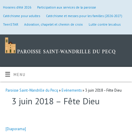
Horaires d’été 2026
Participation aux services de la paroisse
Catéchisme pour adultes
Catéchisme et messes pour les familles (2026-2027)
TeenSTAR
Adoration, chapelet et chemin de croix
Lutte contre les abus
MENU
Paroisse Saint-Wandrille du Pecq
»
Evénements
» 3 juin 2018 – Fête Dieu
3 juin 2018 – Fête Dieu
[Diaporama]