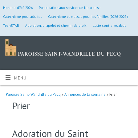
Horaires d’été 2026
Participation aux services de la paroisse
Catéchisme pour adultes
Catéchisme et messes pour les familles (2026-2027)
TeenSTAR
Adoration, chapelet et chemin de croix
Lutte contre les abus
MENU
Paroisse Saint-Wandrille du Pecq
»
Annonces de la semaine
» Prier
Prier
Adoration du Saint