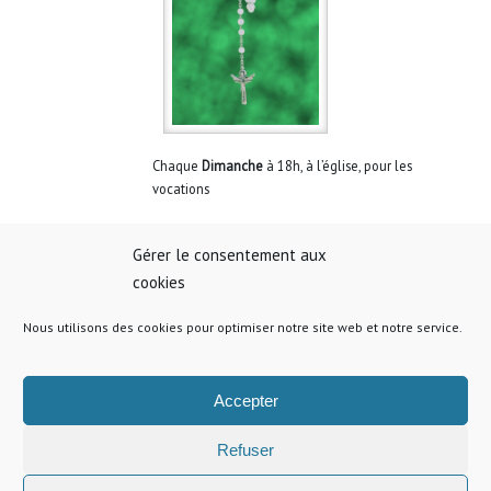
Chaque
Dimanche
à 18h, à l’église, pour les
vocations
Gérer le consentement aux
cookies
Chemin de Croix
Nous utilisons des cookies pour optimiser notre site web et notre service.
Les
vendredis
de Carême
, dans l’église à 15h30
Accepter
Refuser