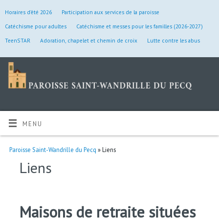
Horaires d’été 2026
Participation aux services de la paroisse
Catéchisme pour adultes
Catéchisme et messes pour les familles (2026-2027)
TeenSTAR
Adoration, chapelet et chemin de croix
Lutte contre les abus
MENU
Paroisse Saint-Wandrille du Pecq
» Liens
Liens
Maisons de retraite situées