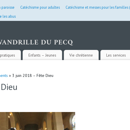
a paroisse
Catéchisme pour adultes
Catéchisme et messes pour les familles
e les abus
pratiques
Enfants – Jeunes
Vie chrétienne
Les services
ents
» 3 juin 2018 – Fête Dieu
 Dieu