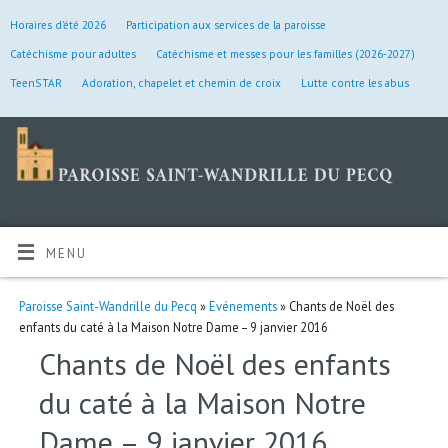
Horaires d’été 2026
Participation aux services de la paroisse
Catéchisme pour adultes
Catéchisme et messes pour les familles (2026-2027)
TeenSTAR
Adoration, chapelet et chemin de croix
Lutte contre les abus
MENU
Paroisse Saint-Wandrille du Pecq
»
Evénements
» Chants de Noël des
enfants du caté à la Maison Notre Dame – 9 janvier 2016
Chants de Noël des enfants
du caté à la Maison Notre
Dame – 9 janvier 2016