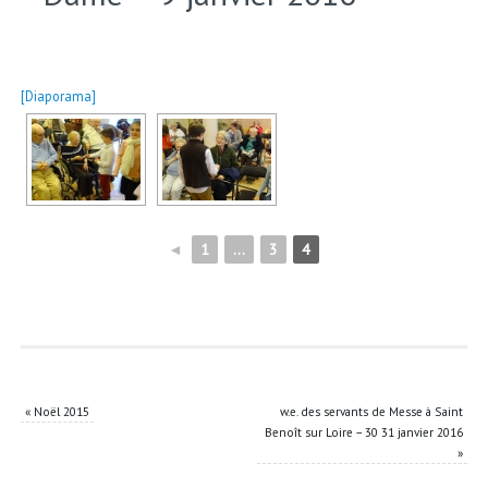
[Diaporama]
◄
1
...
3
4
«
Noël 2015
w.e. des servants de Messe à Saint
Benoît sur Loire – 30 31 janvier 2016
»