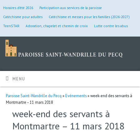
Horaires d’été 2026
Participation aux services de la paroisse
Catéchisme pour adultes
Catéchisme et messes pour les familles (2026-2027)
TeenSTAR
Adoration, chapelet et chemin de croix
Lutte contre les abus
MENU
Paroisse Saint-Wandrille du Pecq
»
Evénements
» week-end des servants à
Montmartre – 11 mars 2018
week-end des servants à
Montmartre – 11 mars 2018