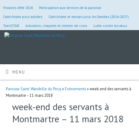
Horaires d’été 2026
Participation aux services de la paroisse
Catéchisme pour adultes
Catéchisme et messes pour les familles (2026-2027)
TeenSTAR
Adoration, chapelet et chemin de croix
Lutte contre les abus
MENU
Paroisse Saint-Wandrille du Pecq
»
Evénements
» week-end des servants à
Montmartre – 11 mars 2018
week-end des servants à
Montmartre – 11 mars 2018