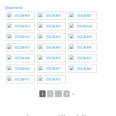
[Diaporama]
1
2
...
4
►