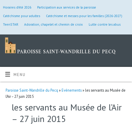
Horaires d’été 2026
Participation aux services de la paroisse
Catéchisme pour adultes
Catéchisme et messes pour les familles (2026-2027)
TeenSTAR
Adoration, chapelet et chemin de croix
Lutte contre les abus
MENU
Paroisse Saint-Wandrille du Pecq
»
Evénements
» les servants au Musée de
l’Air – 27 juin 2015
les servants au Musée de l’Air
– 27 juin 2015