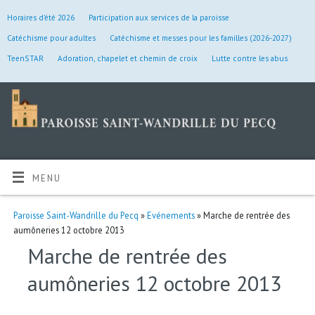
Horaires d’été 2026
Participation aux services de la paroisse
Catéchisme pour adultes
Catéchisme et messes pour les familles (2026-2027)
TeenSTAR
Adoration, chapelet et chemin de croix
Lutte contre les abus
MENU
Paroisse Saint-Wandrille du Pecq
»
Evénements
» Marche de rentrée des
aumôneries 12 octobre 2013
Marche de rentrée des
aumôneries 12 octobre 2013