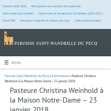
Horaires d’été 2026
Participation aux services de la paroisse
Catéchisme pour adultes
Catéchisme et messes pour les familles (2026-2027)
TeenSTAR
Adoration, chapelet et chemin de croix
Lutte contre les abus
MENU
Paroisse Saint-Wandrille du Pecq
»
Evénements
» Pasteure Christina
Weinhold à la Maison Notre-Dame – 23 janvier 2018
Pasteure Christina Weinhold à
la Maison Notre-Dame – 23
janvier 2018