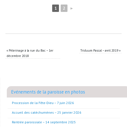
1
2
►
«
Pèlerinage à la rue du Bac – 1er
Triduum Pascal – avril 2019
»
décembre 2018
Evénements de la paroisse en photos
Procession de la Fête-Dieu – 7 juin 2026
Accueil des catéchumènes – 25 janvier 2026
Rentrée paroissiale – 14 septembre 2025