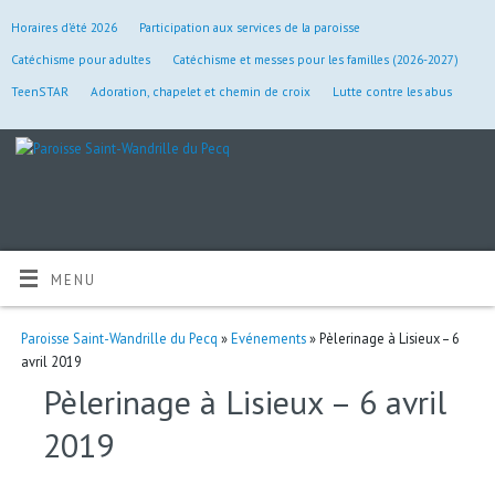
Horaires d’été 2026
Participation aux services de la paroisse
Catéchisme pour adultes
Catéchisme et messes pour les familles (2026-2027)
TeenSTAR
Adoration, chapelet et chemin de croix
Lutte contre les abus
MENU
Paroisse Saint-Wandrille du Pecq
»
Evénements
» Pèlerinage à Lisieux – 6
avril 2019
Pèlerinage à Lisieux – 6 avril
2019