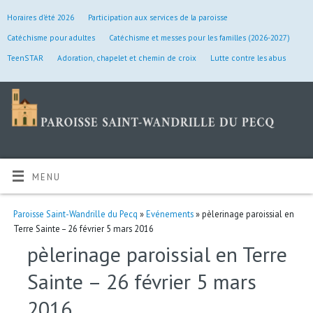
Horaires d’été 2026
Participation aux services de la paroisse
Catéchisme pour adultes
Catéchisme et messes pour les familles (2026-2027)
TeenSTAR
Adoration, chapelet et chemin de croix
Lutte contre les abus
MENU
Paroisse Saint-Wandrille du Pecq
»
Evénements
» pèlerinage paroissial en
Terre Sainte – 26 février 5 mars 2016
pèlerinage paroissial en Terre
Sainte – 26 février 5 mars
2016