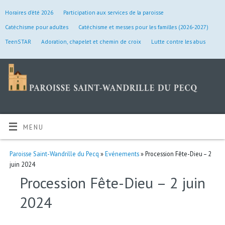
Horaires d’été 2026
Participation aux services de la paroisse
Catéchisme pour adultes
Catéchisme et messes pour les familles (2026-2027)
TeenSTAR
Adoration, chapelet et chemin de croix
Lutte contre les abus
MENU
Paroisse Saint-Wandrille du Pecq
»
Evénements
» Procession Fête-Dieu – 2
juin 2024
Procession Fête-Dieu – 2 juin
2024