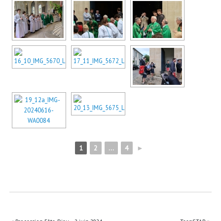
1
2
...
4
►