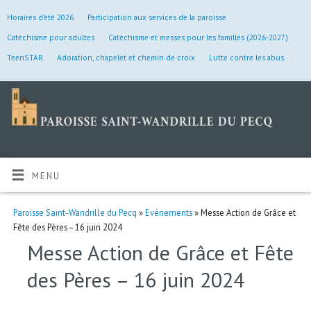
Horaires d’été 2026
Participation aux services de la paroisse
Catéchisme pour adultes
Catéchisme et messes pour les familles (2026-2027)
TeenSTAR
Adoration, chapelet et chemin de croix
Lutte contre les abus
MENU
Paroisse Saint-Wandrille du Pecq
»
Evénements
» Messe Action de Grâce et
Fête des Pères – 16 juin 2024
Messe Action de Grâce et Fête
des Pères – 16 juin 2024