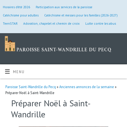
Horaires d’été 2026
Participation aux services de la paroisse
Catéchisme pour adultes
Catéchisme et messes pour les familles (2026-2027)
TeenSTAR
Adoration, chapelet et chemin de croix
Lutte contre les abus
MENU
Paroisse Saint-Wandrille du Pecq
»
Anciennes annonces de la semaine
»
Préparer Noël à Saint-Wandrille
Préparer Noël à Saint-
Wandrille