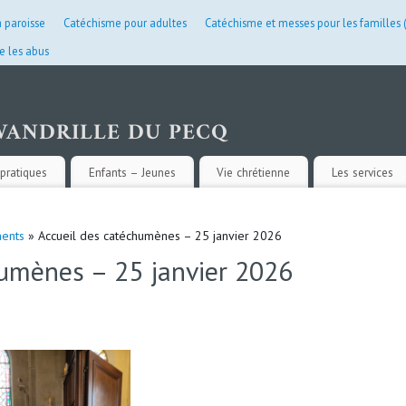
a paroisse
Catéchisme pour adultes
Catéchisme et messes pour les familles
e les abus
pratiques
Enfants – Jeunes
Vie chrétienne
Les services
ents
» Accueil des catéchumènes – 25 janvier 2026
humènes – 25 janvier 2026