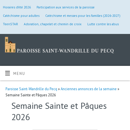
Horaires d’été 2026
Participation aux services de la paroisse
Catéchisme pour adultes
Catéchisme et messes pour les familles (2026-2027)
TeenSTAR
Adoration, chapelet et chemin de croix
Lutte contre les abus
MENU
Paroisse Saint-Wandrille du Pecq
»
Anciennes annonces de la semaine
»
Semaine Sainte et Pâques 2026
Semaine Sainte et Pâques
2026