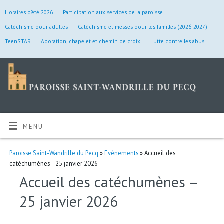
Horaires d’été 2026
Participation aux services de la paroisse
Catéchisme pour adultes
Catéchisme et messes pour les familles (2026-2027)
TeenSTAR
Adoration, chapelet et chemin de croix
Lutte contre les abus
MENU
Paroisse Saint-Wandrille du Pecq
»
Evénements
» Accueil des
catéchumènes – 25 janvier 2026
Accueil des catéchumènes –
25 janvier 2026