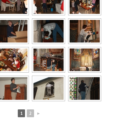
1
2
►