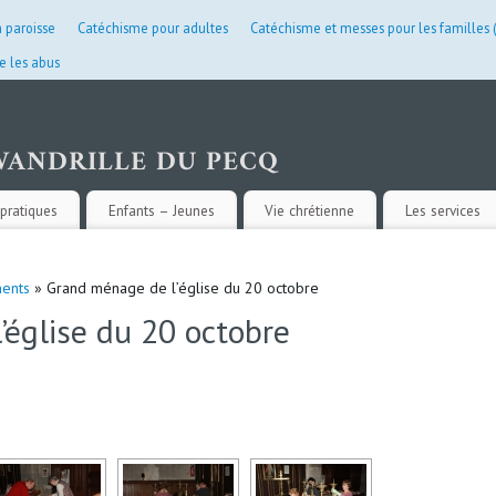
a paroisse
Catéchisme pour adultes
Catéchisme et messes pour les familles
e les abus
pratiques
Enfants – Jeunes
Vie chrétienne
Les services
ents
» Grand ménage de l’église du 20 octobre
église du 20 octobre