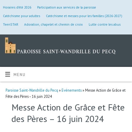
Horaires d’été 2026
Participation aux services de la paroisse
Catéchisme pour adultes
Catéchisme et messes pour les familles (2026-2027)
TeenSTAR
Adoration, chapelet et chemin de croix
Lutte contre les abus
MENU
Paroisse Saint-Wandrille du Pecq
»
Evénements
» Messe Action de Grâce et
Fête des Pères – 16 juin 2024
Messe Action de Grâce et Fête
des Pères – 16 juin 2024