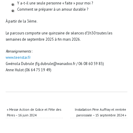
Y a-t-il une seule personne « faite » pour moi ?
Comment se préparer à un amour durable ?
À partir de la 3ème.
Le parcours comporte une quinzaine de séances d’1h30 toutes les
semaines de septembre 2025 à fin mars 2026.
Renseignements
:
www.teenstar.fr
Gwénola Dubrule (fg.dubrule@wanadoo.fr / 06 08 60 59 83)
Anne Hulot (06 64 75 19 49)
«
Messe Action de Grâce et Fête des
Installation Père Auffray et rentrée
Pères – 16 juin 2024
paroissiale – 15 septembre 2024
»