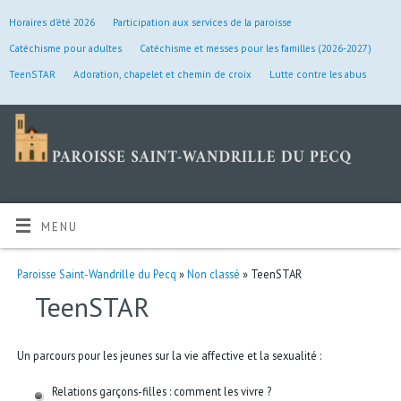
Horaires d’été 2026
Participation aux services de la paroisse
Catéchisme pour adultes
Catéchisme et messes pour les familles (2026-2027)
TeenSTAR
Adoration, chapelet et chemin de croix
Lutte contre les abus
MENU
Paroisse Saint-Wandrille du Pecq
»
Non classé
» TeenSTAR
TeenSTAR
Un parcours pour les jeunes sur la vie affective et la sexualité :
Relations garçons-filles : comment les vivre ?