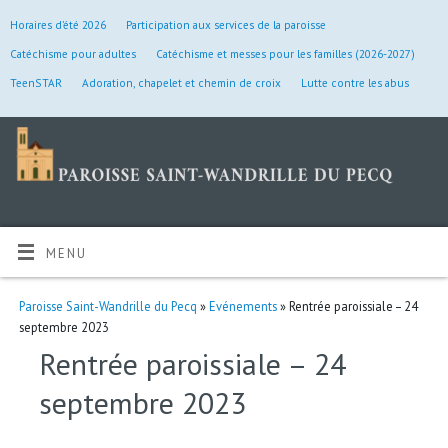
Horaires d’été 2026
Participation aux services de la paroisse
Catéchisme pour adultes
Catéchisme et messes pour les familles (2026-2027)
TeenSTAR
Adoration, chapelet et chemin de croix
Lutte contre les abus
MENU
Paroisse Saint-Wandrille du Pecq
»
Evénements
» Rentrée paroissiale – 24
septembre 2023
Rentrée paroissiale – 24
septembre 2023