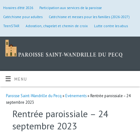
Horaires d’été 2026
Participation aux services de la paroisse
Catéchisme pour adultes
Catéchisme et messes pour les familles (2026-2027)
TeenSTAR
Adoration, chapelet et chemin de croix
Lutte contre les abus
MENU
Paroisse Saint-Wandrille du Pecq
»
Evénements
» Rentrée paroissiale – 24
septembre 2023
Rentrée paroissiale – 24
septembre 2023