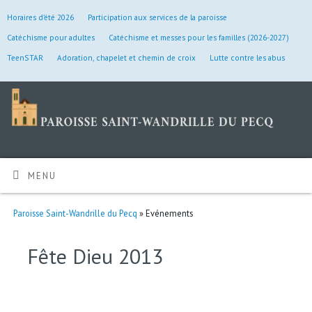
Horaires d’été 2026
Participation aux services de la paroisse
Catéchisme pour adultes
Catéchisme et messes pour les familles (2026-2027)
TeenSTAR
Adoration, chapelet et chemin de croix
Lutte contre les abus
MENU
Paroisse Saint-Wandrille du Pecq
» Evénements
Fête Dieu 2013