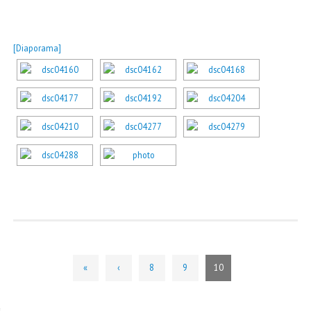
[Diaporama]
«
‹
8
9
10