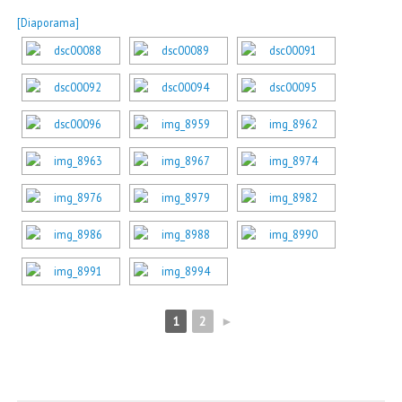
[Diaporama]
1
2
►