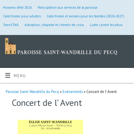
Horaires d’été 2026
Participation aux services de la paroisse
Catéchisme pour adultes
Catéchisme et messes pour les familles (2026-2027)
TeenSTAR
Adoration, chapelet et chemin de croix
Lutte contre les abus
MENU
Paroisse Saint-Wandrille du Pecq
»
Evénements
» Concert de l’ Avent
Concert de l’ Avent