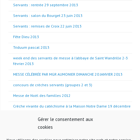
Servants : rentrée 29 septembre 2013
Servants : salon du Bourget 23 juin 2013
Servants : remises de Croix 22 juin 2013
Fête Dieu 2013
Triduum pascal 2013
week end des servants de messe à l’abbaye de Saint Wandrille 2-3
février 2013
MESSE CÉLÉBRÉE PAR MGR AUMONIER DIMANCHE 20 JANVIER 2013
concours de crèches servants (groupes 2 et 3)
Messe de Noël des familles 2012
Crèche vivante du catéchisme à la Maison Notre Dame 19 décembre
2012
Gérer le consentement aux
Messe du Fr. Olivier Marie Cassagnou 18 novembre 2012
cookies
Grand ménage de l’église du 20 octobre
Nous utilisons des cookies pour optimiser notre site web et notre service.