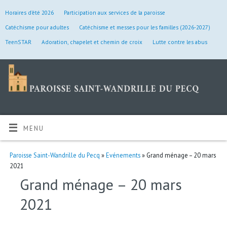
Horaires d’été 2026
Participation aux services de la paroisse
Catéchisme pour adultes
Catéchisme et messes pour les familles (2026-2027)
TeenSTAR
Adoration, chapelet et chemin de croix
Lutte contre les abus
MENU
Paroisse Saint-Wandrille du Pecq
»
Evénements
» Grand ménage – 20 mars
2021
Grand ménage – 20 mars
2021