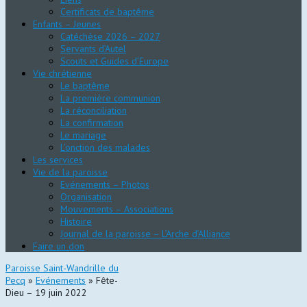
Certificats de baptême
Enfants – Jeunes
Catéchèse 2026 – 2027
Servants d’Autel
Scouts et Guides d’Europe
Vie chrétienne
Le baptême
La première communion
La réconciliation
La confirmation
Le mariage
L’onction des malades
Les services
Vie de la paroisse
Evénements – Photos
Organisation
Mouvements – Associations
Histoire
Journal de la paroisse – L’Arche d’Alliance
Faire un don
Paroisse Saint-Wandrille du
Pecq
»
Evénements
» Fête-
Dieu – 19 juin 2022