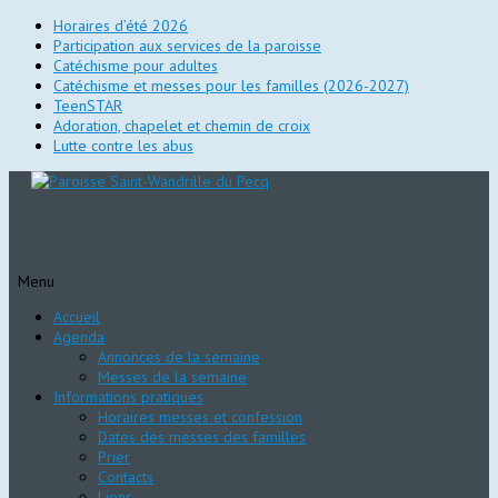
Horaires d’été 2026
Participation aux services de la paroisse
Catéchisme pour adultes
Catéchisme et messes pour les familles (2026-2027)
TeenSTAR
Adoration, chapelet et chemin de croix
Lutte contre les abus
Menu
Aller
Accueil
au
Agenda
contenu
Annonces de la semaine
principal
Messes de la semaine
Informations pratiques
Horaires messes et confession
Dates des messes des familles
Prier
Contacts
Liens