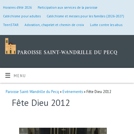
Horaires d’été 2026
Participation aux services de la paroisse
Catéchisme pour adultes
Catéchisme et messes pour les familles (2026-2027)
TeenSTAR
Adoration, chapelet et chemin de croix
Lutte contre les abus
MENU
Paroisse Saint-Wandrille du Pecq
»
Evénements
» Fête Dieu 2012
Fête Dieu 2012