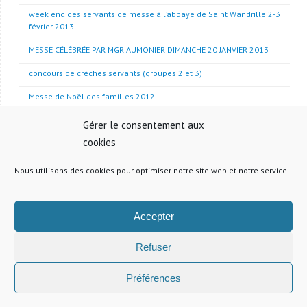
week end des servants de messe à l’abbaye de Saint Wandrille 2-3
février 2013
MESSE CÉLÉBRÉE PAR MGR AUMONIER DIMANCHE 20 JANVIER 2013
concours de crèches servants (groupes 2 et 3)
Messe de Noël des familles 2012
Crèche vivante du catéchisme à la Maison Notre Dame 19 décembre
Gérer le consentement aux
2012
cookies
Messe du Fr. Olivier Marie Cassagnou 18 novembre 2012
Nous utilisons des cookies pour optimiser notre site web et notre service.
Grand ménage de l’église du 20 octobre
Accepter
Refuser
Préférences
Paroisse Saint-Wandrille du Pecq
| Fièrement propulsé par
Mantra
&
WordPress.