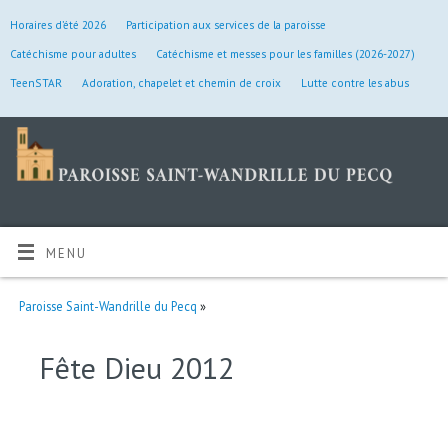
Horaires d’été 2026
Participation aux services de la paroisse
Catéchisme pour adultes
Catéchisme et messes pour les familles (2026-2027)
TeenSTAR
Adoration, chapelet et chemin de croix
Lutte contre les abus
MENU
Paroisse Saint-Wandrille du Pecq
»
Fête Dieu 2012