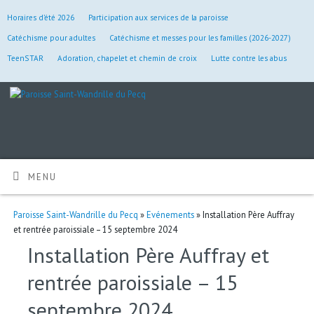
Horaires d’été 2026
Participation aux services de la paroisse
Catéchisme pour adultes
Catéchisme et messes pour les familles (2026-2027)
TeenSTAR
Adoration, chapelet et chemin de croix
Lutte contre les abus
MENU
Paroisse Saint-Wandrille du Pecq
»
Evénements
» Installation Père Auffray
et rentrée paroissiale – 15 septembre 2024
Installation Père Auffray et
rentrée paroissiale – 15
septembre 2024