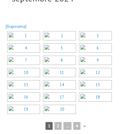
[Diaporama]
1
2
...
4
►