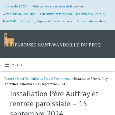
Horaires d’été 2026
Participation aux services de la paroisse
Catéchisme pour adultes
Catéchisme et messes pour les familles (2026-2027)
TeenSTAR
Adoration, chapelet et chemin de croix
Lutte contre les abus
MENU
Paroisse Saint-Wandrille du Pecq
»
Evénements
» Installation Père Auffray
et rentrée paroissiale – 15 septembre 2024
Installation Père Auffray et
rentrée paroissiale – 15
septembre 2024